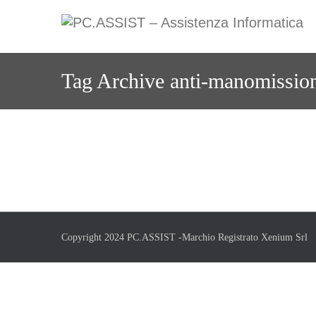
Skip
to
content
Tag Archive
anti-manomissio
Copyright 2024 PC.ASSIST -Marchio Registrato Xenium Srl