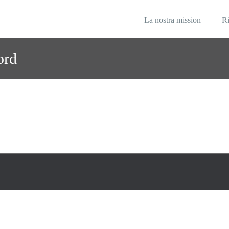
matici
za Informatica
La nostra mission
Ri
ord